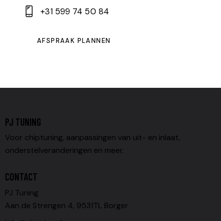
+31 599 74 50 84
AFSPRAAK PLANNEN
PJ TUNING
Voor chiptuning, aanpassingen van uit- en inlaat,
onderstelveranderingen en meer.
CONTACT
PJ Tuning
Aan de Strengen 4, 9531TL Borger